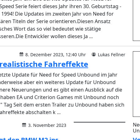
ed Serie feiert dieses Jahr ihren 30. Geburtstag -
r 1994! Die Updates im zweiten Jahr von Need for
ren Titeln der Serie orientieren.Diesen Ansatz
sches Wort das so viel bedeutet wie stätige
en.Die Entwickler wollen dieses Ja ...
8. Dezember 2023, 12:40 Uhr
Lukas Fellner
realistische Fahreffekte
letzte Update für Need for Speed Unbound im Jahr
nderweise aber ein weiteres Update für Unbound
einere Neuerungen und es gibt einen Ausblick auf die
 haben EA und Criterion Games mit Unbound noch
l" Tag Seit dem ersten Trailer zu Unbound haben sich
hreffekte abschalten k ...
Ne
3. November 2023
Un
ngt den BMW M2 ins
Vo