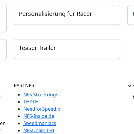
Personalisierung für Racer
Teaser Trailer
PARTNER
SO
,
NFS Streetdogs
THYTH
NeedforSpeed.pl
NFS-Inside.de
men
Speedmaniacs
er
NFSUnlimited